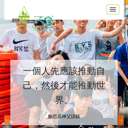
Toggle
navigat
一個人先應該推動自
己，然後才能推動世
界。
鮑思高神父語錄